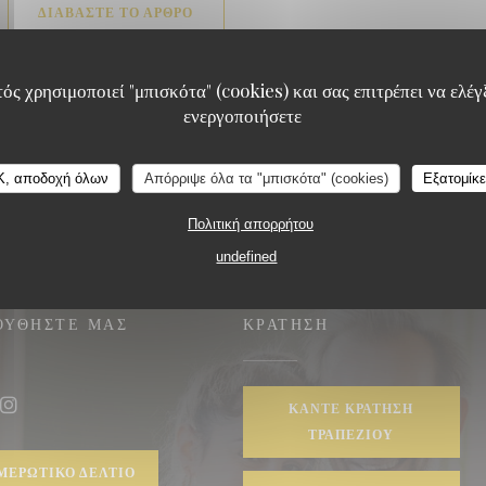
((ΑΝΟΊΓΕΙ ΣΕ ΝΈΟ ΠΑΡΆΘΥΡΟ))
ΔΙΑΒΆΣΤΕ ΤΟ ΆΡΘΡΟ
ός χρησιμοποιεί "μπισκότα" (cookies) και σας επιτρέπει να ελέγξ
ενεργοποιήσετε
Restaurant Louis
K, αποδοχή όλων
Απόρριψε όλα τα "μπισκότα" (cookies)
Εξατομίκ
Πολιτική απορρήτου
undefined
ΟΥΘΉΣΤΕ ΜΑΣ
ΚΡΆΤΗΣΗ
ΚΆΝΤΕ ΚΡΆΤΗΣΗ
ook ((ανοίγει σε νέο παράθυρο))
Instagram ((ανοίγει σε νέο παράθυρο))
ΤΡΑΠΕΖΙΟΎ
ΜΕΡΩΤΙΚΌ ΔΕΛΤΊΟ