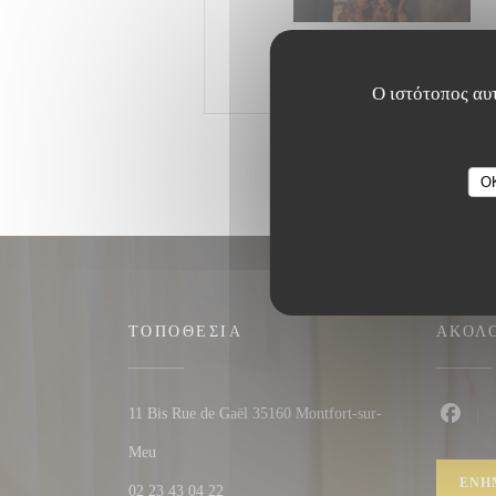
Ο ιστότοπος αυτ
O
ΤΟΠΟΘΕΣΊΑ
ΑΚΟΛ
11 Bis Rue de Gaël 35160 Montfort-sur-
Faceb
((ανοίγει σε νέο παράθυρο))
Meu
ΕΝΗ
02 23 43 04 22