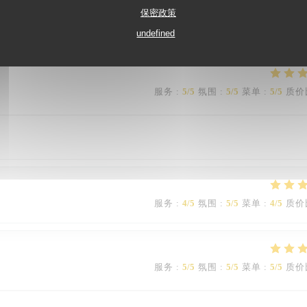
s toujours bien travaillés, plein de saveurs et de couleurs. Nous ne so
保密政策
undefined
服务
:
5
/5
氛围
:
5
/5
菜单
:
5
/5
质价
服务
:
4
/5
氛围
:
5
/5
菜单
:
4
/5
质价
服务
:
5
/5
氛围
:
5
/5
菜单
:
5
/5
质价