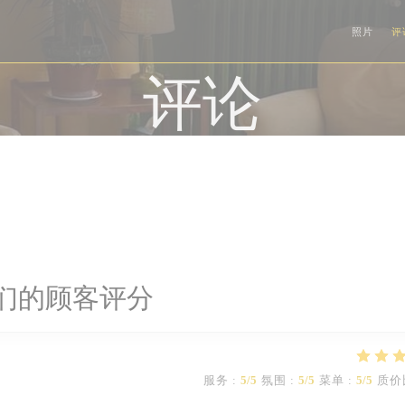
照片
评
评论
们的顾客评分
服务
:
5
/5
氛围
:
5
/5
菜单
:
5
/5
质价