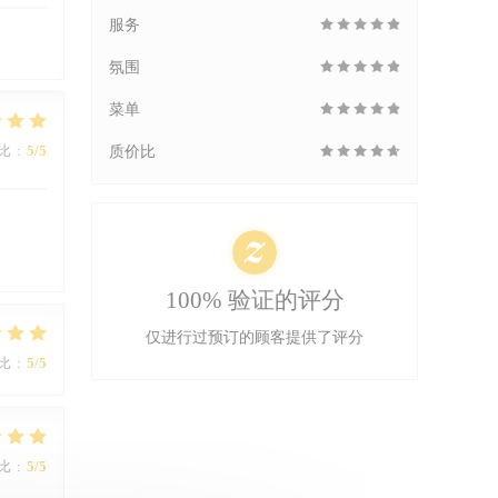
服务
氛围
菜单
质价比
比
:
5
/5
100% 验证的评分
仅进行过预订的顾客提供了评分
比
:
5
/5
比
:
5
/5