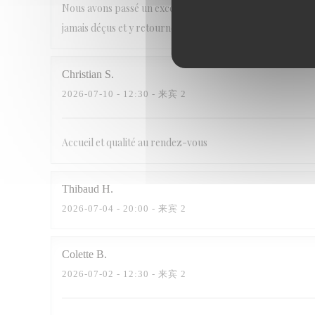
Nous avons passé un excellent moment, et dégusté des plat
jamais déçus et y retourneront avec plaisir
Christian
S
2026-07-10
- 12:30 - 来宾 2
Accueil et qualité au rendez-vous
Thibaud
H
2026-07-04
- 20:00 - 来宾 2
Colette
B
2026-07-02
- 12:30 - 来宾 2