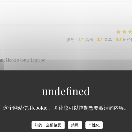
服务
:
5
/5
氛围
:
5
/5
菜单
:
5
/5
质价
sant.Merci a toute l équipe
服务
:
5
/5
氛围
:
5
/5
菜单
:
5
/5
质价
这个网站使用cookie， 并让您可以控制想要激活的内容。
Restaurant Louis
服务
:
5
/5
氛围
:
5
/5
菜单
:
5
/5
质价
好的，全部接受
禁用
个性化