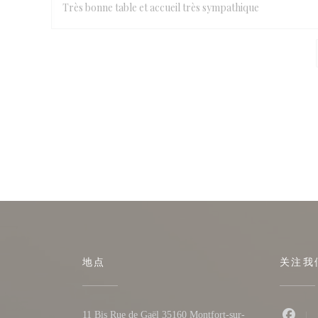
Très bonne table et accueil très sympathique
地点
关注我
11 Bis Rue de Gaël 35160 Montfort-sur-