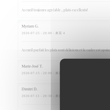
Accueil toujours agréable , plats excellents!
Myriam
G
2026-07-25
- 20:00 - 来宾 4
Accueil parfait les plats sont délicieux et le cadre est apai
Marie-José
T
2026-07-15
- 20:00 - 来宾 3
Dimitri
D
2026-07-11
- 20:30 - 来宾 2