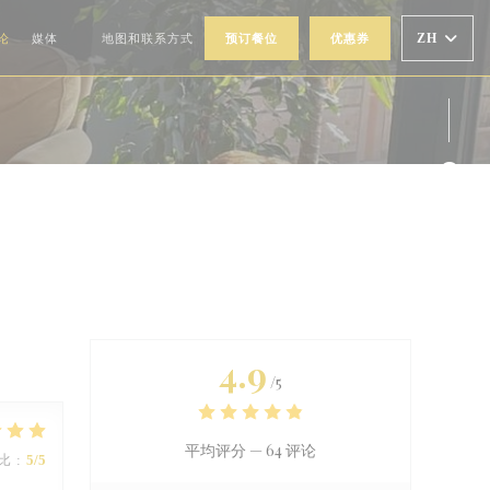
ZH
论
媒体
地图和联系方式
预订餐位
优惠券
((在新窗口中打开))
Fac
Ins
4.9
/5
平均评分 —
64 评论
比
:
5
/5