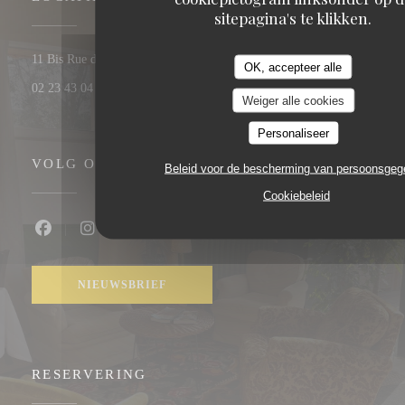
sitepagina's te klikken.
((opent in een nieuw venster
11 Bis Rue de Gaël 35160 Montfort-sur-Meu
OK, accepteer alle
02 23 43 04 22
Weiger alle cookies
Personaliseer
VOLG ONS
Beleid voor de bescherming van persoonsge
Cookiebeleid
Facebook ((opent in een nieuw venster))
Instagram ((opent in een nieuw venster))
NIEUWSBRIEF
RESERVERING