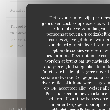
Accueil et qualité au rendez-vous
Het restaurant en zijn partners
gebruiken cookies op deze site, wat
Thibaud
H
leiden tot de verzameling van
persoonsgegevens. 'Noodzakelijk
2026-07-04
- 20:00 - GASTEN 2
cookies zijn verplicht en worde
SERVICE
:
4
/5
ATMOSFEER
:
5
/5
KEUKEN
:
standaard geïnstalleerd. Ander
4
/5
KWALITEIT / PRIJS
:
5
/5
optionele cookies vereisen uw
toestemming. Deze optionele cook
worden gebruikt om uw navigatie 
1
2
3
analyseren, het sitepubliek te met
functies te bieden (bijv. gerelateerd
sociale netwerken) of gepersonalis
advertenties of inhoud weer te geven
op 'OK, accepteer alle', 'Weiger alle'
'Personaliseer' om uw voorkeuren
beheren. U kunt uw keuzes op el
moment wijzigen door op het
cookiepictogram linksonder op d
LOCATIE