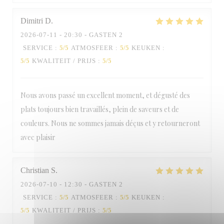
Restaurant Louis
Dimitri
D
2026-07-11
- 20:30 - GASTEN 2
SERVICE
:
5
/5
ATMOSFEER
:
5
/5
KEUKEN
:
5
/5
KWALITEIT / PRIJS
:
5
/5
Nous avons passé un excellent moment, et dégusté des
plats toujours bien travaillés, plein de saveurs et de
couleurs. Nous ne sommes jamais déçus et y retourneront
avec plaisir
Christian
S
2026-07-10
- 12:30 - GASTEN 2
SERVICE
:
5
/5
ATMOSFEER
:
5
/5
KEUKEN
:
5
/5
KWALITEIT / PRIJS
:
5
/5