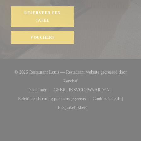
RESERVEER EEN
TAFEL
VOUCHERS
© 2026 Restaurant Louis — Restaurant website gecreëerd door
((opent in een nieuw venster))
Zenchef
Disclaimer
GEBRUIKSVOORWAARDEN
((opent in een nieuw venster))
((opent in een nieuw venster))
Beleid bescherming persoonsgegevens
Cookies beleid
((opent in een nieuw venster))
((opent in een ni
Toegankelijkheid
((opent in een nieuw venster))