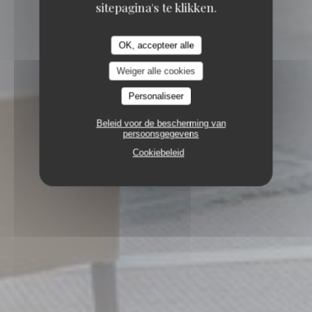
sitepagina's te klikken.
OK, accepteer alle
Weiger alle cookies
Personaliseer
Beleid voor de bescherming van
persoonsgegevens
Cookiebeleid