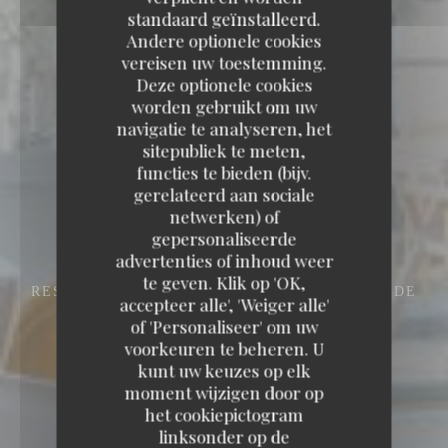
standaard geïnstalleerd.
Andere optionele cookies
vereisen uw toestemming.
Deze optionele cookies
worden gebruikt om uw
navigatie te analyseren, het
sitepubliek te meten,
functies te bieden (bijv.
gerelateerd aan sociale
Restaurant Louis
netwerken) of
gepersonaliseerde
advertenties of inhoud weer
Restaurant Louis
te geven. Klik op 'OK,
RESTAURANT TRADITIONNEL
11 BIS RUE DE
accepteer alle', 'Weiger alle'
GAËL 35160 MONTFORT-SUR-MEU
of 'Personaliseer' om uw
voorkeuren te beheren. U
kunt uw keuzes op elk
moment wijzigen door op
het cookiepictogram
linksonder op de